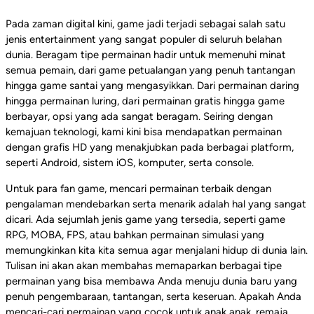
Pada zaman digital kini, game jadi terjadi sebagai salah satu
jenis entertainment yang sangat populer di seluruh belahan
dunia. Beragam tipe permainan hadir untuk memenuhi minat
semua pemain, dari game petualangan yang penuh tantangan
hingga game santai yang mengasyikkan. Dari permainan daring
hingga permainan luring, dari permainan gratis hingga game
berbayar, opsi yang ada sangat beragam. Seiring dengan
kemajuan teknologi, kami kini bisa mendapatkan permainan
dengan grafis HD yang menakjubkan pada berbagai platform,
seperti Android, sistem iOS, komputer, serta console.
Untuk para fan game, mencari permainan terbaik dengan
pengalaman mendebarkan serta menarik adalah hal yang sangat
dicari. Ada sejumlah jenis game yang tersedia, seperti game
RPG, MOBA, FPS, atau bahkan permainan simulasi yang
memungkinkan kita kita semua agar menjalani hidup di dunia lain.
Tulisan ini akan akan membahas memaparkan berbagai tipe
permainan yang bisa membawa Anda menuju dunia baru yang
penuh pengembaraan, tantangan, serta keseruan. Apakah Anda
mencari-cari permainan yang cocok untuk anak anak, remaja,