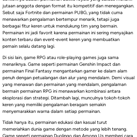
jutaan anggota dengan format itu kompetitif dan menegangkan.
Sebut saja Fortnite dan permainan PUBG, yang tidak cuma
menawarkan pengalaman bertempur menarik, tetapi juga
berbagai fitur keren untuk mendukung tim yang bermain.
Permainan ini jadi favorit karena permainan ini sering menyajikan
konten terbaru dan event-event keren yang membuatkan
pemain selalu datang lagi.
Di sisi lain, game RPG atau role-playing games juga sama
menariknya. Game seperti permainan Genshin Impact dan
permainan Final Fantasy mengantarkan gamer ke dalam alam
penuh dengan petualangan dan alur yang mendalam. Demi visual
yang menawan dan permainan yang mendalam, pengalaman
bermain permainan RPG ini menawarkan kombinasi antara
eksplorasi dan strategi. Ditambah lagi, munculnya tokoh-tokoh
keren yang memiliki pengalaman beragam semakin
menyemarakkan warna dalam setiap permainan.
Tidak hanya itu, permainan edukasi dan kasual turut
memeriahkan dunia game dengan metode yang lebih tenang.
Game seperti permainan Duolingo dan Among Us memberi cara