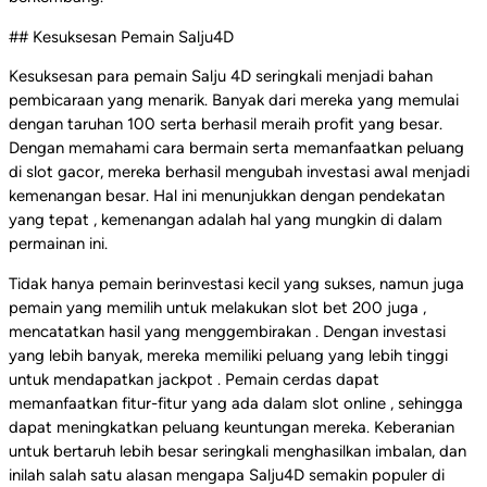
## Kesuksesan Pemain Salju4D
Kesuksesan para pemain Salju 4D seringkali menjadi bahan
pembicaraan yang menarik. Banyak dari mereka yang memulai
dengan taruhan 100 serta berhasil meraih profit yang besar.
Dengan memahami cara bermain serta memanfaatkan peluang
di slot gacor, mereka berhasil mengubah investasi awal menjadi
kemenangan besar. Hal ini menunjukkan dengan pendekatan
yang tepat , kemenangan adalah hal yang mungkin di dalam
permainan ini.
Tidak hanya pemain berinvestasi kecil yang sukses, namun juga
pemain yang memilih untuk melakukan slot bet 200 juga ,
mencatatkan hasil yang menggembirakan . Dengan investasi
yang lebih banyak, mereka memiliki peluang yang lebih tinggi
untuk mendapatkan jackpot . Pemain cerdas dapat
memanfaatkan fitur-fitur yang ada dalam slot online , sehingga
dapat meningkatkan peluang keuntungan mereka. Keberanian
untuk bertaruh lebih besar seringkali menghasilkan imbalan, dan
inilah salah satu alasan mengapa Salju4D semakin populer di