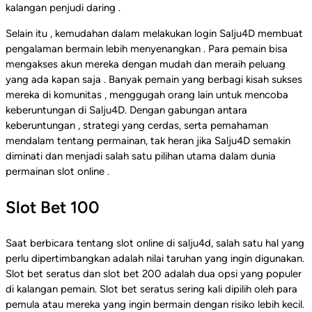
kalangan penjudi daring .
Selain itu , kemudahan dalam melakukan login Salju4D membuat
pengalaman bermain lebih menyenangkan . Para pemain bisa
mengakses akun mereka dengan mudah dan meraih peluang
yang ada kapan saja . Banyak pemain yang berbagi kisah sukses
mereka di komunitas , menggugah orang lain untuk mencoba
keberuntungan di Salju4D. Dengan gabungan antara
keberuntungan , strategi yang cerdas, serta pemahaman
mendalam tentang permainan, tak heran jika Salju4D semakin
diminati dan menjadi salah satu pilihan utama dalam dunia
permainan slot online .
Slot Bet 100
Saat berbicara tentang slot online di salju4d, salah satu hal yang
perlu dipertimbangkan adalah nilai taruhan yang ingin digunakan.
Slot bet seratus dan slot bet 200 adalah dua opsi yang populer
di kalangan pemain. Slot bet seratus sering kali dipilih oleh para
pemula atau mereka yang ingin bermain dengan risiko lebih kecil.