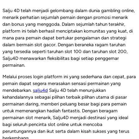
Salju 4D telah menjadi gelombang dalam dunia gambling online,
menarik perhatian sejumlah pemain dengan promosi menarik
dan bonus yang menggoda. Dalam sejumlah tahun terakhir,
platform ini telah berhasil menciptakan komunitas yang kuat, di
mana para pemain dapat bertukar pengalaman dan strategi
dalam bermain slot gacor. Dengan beraneka ragam taruhan
yang tersedia seperti taruhan slot 100 dan taruhan slot 200,
Salju4D menawarkan fleksibilitas bagi setiap penggemar
permainan.
Melalui proses login platform ini yang sederhana dan cepat, para
pemain dapat segera merasakan sensasi permainan yang
mendebarkan.
salju4d
Salju 4D telah menunjukkan
kehandalannya sebagai pilihan terbaik pilihan utama di pasar
permainan daring, memberi peluang besar bagi para pemain
untuk memenangkan hadiah fantastis. Dengan beragam
permainan slot menarik, Salju4D menjadi destinasi yang ideal
bagi seluruh pencinta slot online untuk mencoba
peruntungannya dan ikut serta dalam kisah sukses yang terus
berkembang.