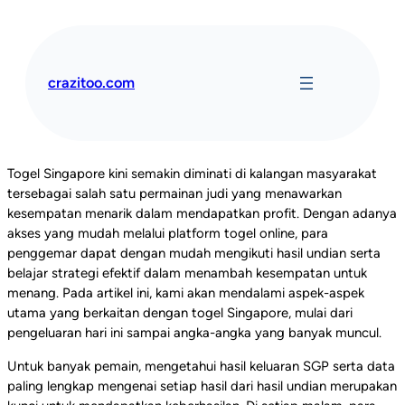
crazitoo.com
Togel Singapore kini semakin diminati di kalangan masyarakat
tersebagai salah satu permainan judi yang menawarkan
kesempatan menarik dalam mendapatkan profit. Dengan adanya
akses yang mudah melalui platform togel online, para
penggemar dapat dengan mudah mengikuti hasil undian serta
belajar strategi efektif dalam menambah kesempatan untuk
menang. Pada artikel ini, kami akan mendalami aspek-aspek
utama yang berkaitan dengan togel Singapore, mulai dari
pengeluaran hari ini sampai angka-angka yang banyak muncul.
Untuk banyak pemain, mengetahui hasil keluaran SGP serta data
paling lengkap mengenai setiap hasil dari hasil undian merupakan