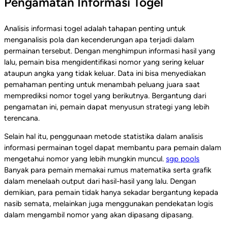
Pengamatan Informasi Togel
Analisis informasi togel adalah tahapan penting untuk
menganalisis pola dan kecenderungan apa terjadi dalam
permainan tersebut. Dengan menghimpun informasi hasil yang
lalu, pemain bisa mengidentifikasi nomor yang sering keluar
ataupun angka yang tidak keluar. Data ini bisa menyediakan
pemahaman penting untuk menambah peluang juara saat
memprediksi nomor togel yang berikutnya. Bergantung dari
pengamatan ini, pemain dapat menyusun strategi yang lebih
terencana.
Selain hal itu, penggunaan metode statistika dalam analisis
informasi permainan togel dapat membantu para pemain dalam
mengetahui nomor yang lebih mungkin muncul.
sgp pools
Banyak para pemain memakai rumus matematika serta grafik
dalam menelaah output dari hasil-hasil yang lalu. Dengan
demikian, para pemain tidak hanya sekadar bergantung kepada
nasib semata, melainkan juga menggunakan pendekatan logis
dalam mengambil nomor yang akan dipasang dipasang.