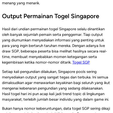
menang yang menarik.
Output Permainan Togel Singapore
Hasil dari undian permainan togel Singapore selalu dinantikan
oleh banyak sejumlah pemain serta penggemar. Tiap output
yang diumumkan menyediakan informasi yang penting untuk
para yang ingin bertaruh taruhan mereka. Dengan adanya live
draw SGP, beberapa peserta bisa melihat hasilnya secara real-
time, membuat menyebabkan momen ketegangan serta
kegembiraan ketika nomor-nomor ditarik.
Togel SGP
Setiap kali pengundian dilakukan, Singapore pools sering
menyediakan output yang sangat tegas dan terbuka. Ini semua
dimaksudkan agar menawarkan keyakinan bagi seluruh yang ikut
mengenai kebenaran pengundian yang sedang dilaksanakan.
Hasil togel hari ini pun acap kali jadi trend topic di lingkungan
masyarakat, terlebih jumlah besar individu yang dalam game ini.
Bukan hanya nomor keberuntungan, data togel SGP sering dikaji