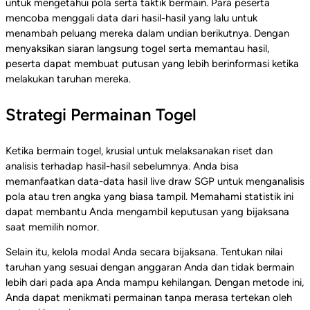
untuk mengetahui pola serta taktik bermain. Para peserta
mencoba menggali data dari hasil-hasil yang lalu untuk
menambah peluang mereka dalam undian berikutnya. Dengan
menyaksikan siaran langsung togel serta memantau hasil,
peserta dapat membuat putusan yang lebih berinformasi ketika
melakukan taruhan mereka.
Strategi Permainan Togel
Ketika bermain togel, krusial untuk melaksanakan riset dan
analisis terhadap hasil-hasil sebelumnya. Anda bisa
memanfaatkan data-data hasil live draw SGP untuk menganalisis
pola atau tren angka yang biasa tampil. Memahami statistik ini
dapat membantu Anda mengambil keputusan yang bijaksana
saat memilih nomor.
Selain itu, kelola modal Anda secara bijaksana. Tentukan nilai
taruhan yang sesuai dengan anggaran Anda dan tidak bermain
lebih dari pada apa Anda mampu kehilangan. Dengan metode ini,
Anda dapat menikmati permainan tanpa merasa tertekan oleh