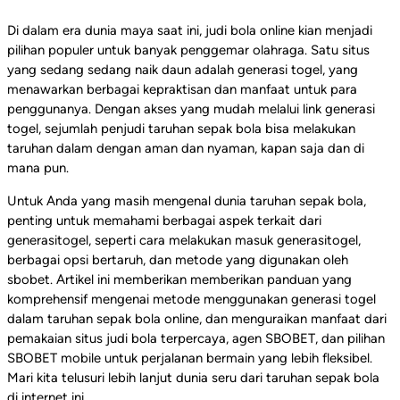
Di dalam era dunia maya saat ini, judi bola online kian menjadi
pilihan populer untuk banyak penggemar olahraga. Satu situs
yang sedang sedang naik daun adalah generasi togel, yang
menawarkan berbagai kepraktisan dan manfaat untuk para
penggunanya. Dengan akses yang mudah melalui link generasi
togel, sejumlah penjudi taruhan sepak bola bisa melakukan
taruhan dalam dengan aman dan nyaman, kapan saja dan di
mana pun.
Untuk Anda yang masih mengenal dunia taruhan sepak bola,
penting untuk memahami berbagai aspek terkait dari
generasitogel, seperti cara melakukan masuk generasitogel,
berbagai opsi bertaruh, dan metode yang digunakan oleh
sbobet. Artikel ini memberikan memberikan panduan yang
komprehensif mengenai metode menggunakan generasi togel
dalam taruhan sepak bola online, dan menguraikan manfaat dari
pemakaian situs judi bola terpercaya, agen SBOBET, dan pilihan
SBOBET mobile untuk perjalanan bermain yang lebih fleksibel.
Mari kita telusuri lebih lanjut dunia seru dari taruhan sepak bola
di internet ini.