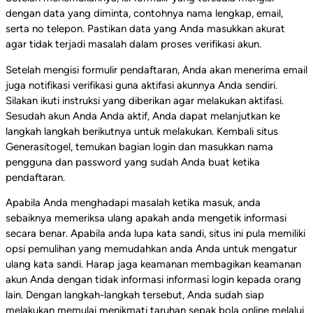
dengan data yang diminta, contohnya nama lengkap, email,
serta no telepon. Pastikan data yang Anda masukkan akurat
agar tidak terjadi masalah dalam proses verifikasi akun.
Setelah mengisi formulir pendaftaran, Anda akan menerima email
juga notifikasi verifikasi guna aktifasi akunnya Anda sendiri.
Silakan ikuti instruksi yang diberikan agar melakukan aktifasi.
Sesudah akun Anda Anda aktif, Anda dapat melanjutkan ke
langkah langkah berikutnya untuk melakukan. Kembali situs
Generasitogel, temukan bagian login dan masukkan nama
pengguna dan password yang sudah Anda buat ketika
pendaftaran.
Apabila Anda menghadapi masalah ketika masuk, anda
sebaiknya memeriksa ulang apakah anda mengetik informasi
secara benar. Apabila anda lupa kata sandi, situs ini pula memiliki
opsi pemulihan yang memudahkan anda Anda untuk mengatur
ulang kata sandi. Harap jaga keamanan membagikan keamanan
akun Anda dengan tidak informasi informasi login kepada orang
lain. Dengan langkah-langkah tersebut, Anda sudah siap
melakukan memulai menikmati taruhan sepak bola online melalui