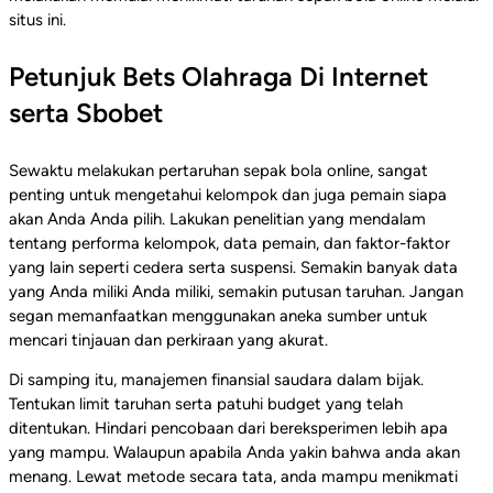
situs ini.
Petunjuk Bets Olahraga Di Internet
serta Sbobet
Sewaktu melakukan pertaruhan sepak bola online, sangat
penting untuk mengetahui kelompok dan juga pemain siapa
akan Anda Anda pilih. Lakukan penelitian yang mendalam
tentang performa kelompok, data pemain, dan faktor-faktor
yang lain seperti cedera serta suspensi. Semakin banyak data
yang Anda miliki Anda miliki, semakin putusan taruhan. Jangan
segan memanfaatkan menggunakan aneka sumber untuk
mencari tinjauan dan perkiraan yang akurat.
Di samping itu, manajemen finansial saudara dalam bijak.
Tentukan limit taruhan serta patuhi budget yang telah
ditentukan. Hindari pencobaan dari bereksperimen lebih apa
yang mampu. Walaupun apabila Anda yakin bahwa anda akan
menang. Lewat metode secara tata, anda mampu menikmati