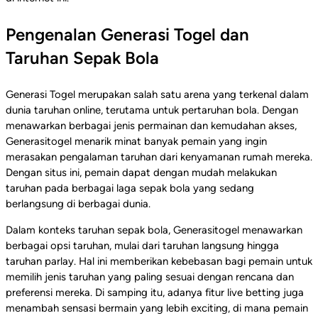
Pengenalan Generasi Togel dan
Taruhan Sepak Bola
Generasi Togel merupakan salah satu arena yang terkenal dalam
dunia taruhan online, terutama untuk pertaruhan bola. Dengan
menawarkan berbagai jenis permainan dan kemudahan akses,
Generasitogel menarik minat banyak pemain yang ingin
merasakan pengalaman taruhan dari kenyamanan rumah mereka.
Dengan situs ini, pemain dapat dengan mudah melakukan
taruhan pada berbagai laga sepak bola yang sedang
berlangsung di berbagai dunia.
Dalam konteks taruhan sepak bola, Generasitogel menawarkan
berbagai opsi taruhan, mulai dari taruhan langsung hingga
taruhan parlay. Hal ini memberikan kebebasan bagi pemain untuk
memilih jenis taruhan yang paling sesuai dengan rencana dan
preferensi mereka. Di samping itu, adanya fitur live betting juga
menambah sensasi bermain yang lebih exciting, di mana pemain