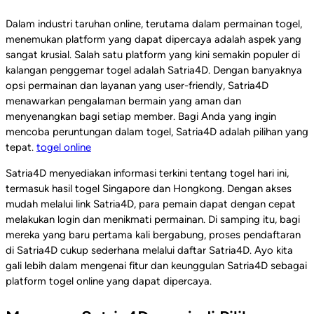
Dalam industri taruhan online, terutama dalam permainan togel,
menemukan platform yang dapat dipercaya adalah aspek yang
sangat krusial. Salah satu platform yang kini semakin populer di
kalangan penggemar togel adalah Satria4D. Dengan banyaknya
opsi permainan dan layanan yang user-friendly, Satria4D
menawarkan pengalaman bermain yang aman dan
menyenangkan bagi setiap member. Bagi Anda yang ingin
mencoba peruntungan dalam togel, Satria4D adalah pilihan yang
tepat.
togel online
Satria4D menyediakan informasi terkini tentang togel hari ini,
termasuk hasil togel Singapore dan Hongkong. Dengan akses
mudah melalui link Satria4D, para pemain dapat dengan cepat
melakukan login dan menikmati permainan. Di samping itu, bagi
mereka yang baru pertama kali bergabung, proses pendaftaran
di Satria4D cukup sederhana melalui daftar Satria4D. Ayo kita
gali lebih dalam mengenai fitur dan keunggulan Satria4D sebagai
platform togel online yang dapat dipercaya.