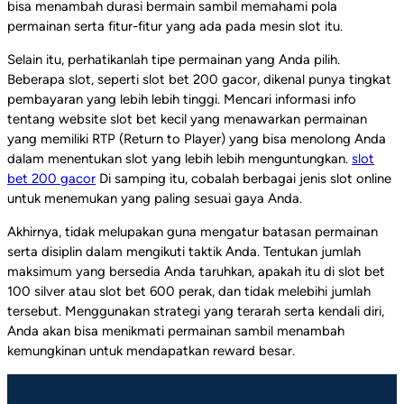
bisa menambah durasi bermain sambil memahami pola
permainan serta fitur-fitur yang ada pada mesin slot itu.
Selain itu, perhatikanlah tipe permainan yang Anda pilih.
Beberapa slot, seperti slot bet 200 gacor, dikenal punya tingkat
pembayaran yang lebih lebih tinggi. Mencari informasi info
tentang website slot bet kecil yang menawarkan permainan
yang memiliki RTP (Return to Player) yang bisa menolong Anda
dalam menentukan slot yang lebih lebih menguntungkan.
slot
bet 200 gacor
Di samping itu, cobalah berbagai jenis slot online
untuk menemukan yang paling sesuai gaya Anda.
Akhirnya, tidak melupakan guna mengatur batasan permainan
serta disiplin dalam mengikuti taktik Anda. Tentukan jumlah
maksimum yang bersedia Anda taruhkan, apakah itu di slot bet
100 silver atau slot bet 600 perak, dan tidak melebihi jumlah
tersebut. Menggunakan strategi yang terarah serta kendali diri,
Anda akan bisa menikmati permainan sambil menambah
kemungkinan untuk mendapatkan reward besar.