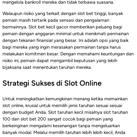
mengelola bankroll mereka dan tidak terbawa suasana.
Walaupun risiko yang terkait dengan slot bet tinggi, banyak
pemain masih tertarik pada sensasi dan pengalaman
bermainnya. Slot bet kecil gacor memberikan peluang bagi
pemain dengan anggaran minimal untuk menikmati permainan
dengan tekanan finansial yang besar. Ini adalah opsi yang baik
bagi mereka yang ingin merasakan permainan tanpa harus
melakukan komitmen besar. Dengan memahami keuntungan dan
risiko ini, pemain dapat mengambil keputusan yang lebih
bijaksana saat menentukan taruhan mereka.
Strategi Sukses di Slot Online
Untuk meningkatkan kemungkinan menang ketika memainkan
slot online, krusial untuk memilih jenis taruhan sesuai sesuai
dengan budget Anda. Slot taruhan kecil misalnya slot taruhan
100 dan slot bet 200 sangat cocok bagi pemain yang
berkeinginan mengalami kesenangan tanpa mengeluarkan
banyak modal. Melalui memilih taruhan lebih lebih kecil, Anda