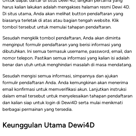
Untuk dapat daftar di situs Dewi 4D, langkah pertama yang
harus kalian lakukan adalah mengakses halaman resmi Dewi 4D.
Di situs utama, Anda akan melihat button pendaftaran yang
biasanya terletak di atas atau bagian tengah website. Klik
tombol tersebut untuk memulai tahapan pendaftaran.
Sesudah mengklik tombol pendaftaran, Anda akan diminta
menginput formulir pendaftaran yang berisi informasi yang
dibutuhkan. Ini semua termasuk username, password, email, dan
nomor telepon. Pastikan semua informasi yang kalian isi adalah
benar dan utuh untuk menghindari masalah di masa mendatang.
Sesudah mengisi semua informasi, simpannya dan ajukan
formulir pendaftaran Anda. Anda kemungkinan akan menerima
email konfirmasi untuk memverifikasi akun. Lanjutkan instruksi
dalam email tersebut untuk menyelesaikan tahapan pendaftaran
dan kalian siap untuk login di Dewi4D serta mulai menikmati
berbagai permainan yang tersedia.
Keunggulan Utama Dewi4D