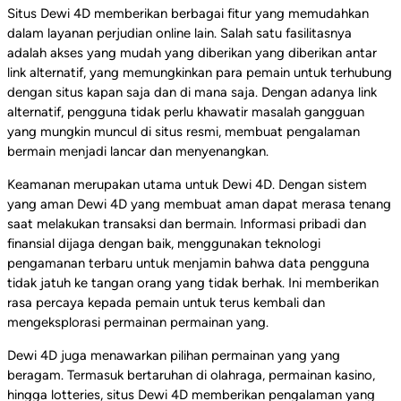
Situs Dewi 4D memberikan berbagai fitur yang memudahkan
dalam layanan perjudian online lain. Salah satu fasilitasnya
adalah akses yang mudah yang diberikan yang diberikan antar
link alternatif, yang memungkinkan para pemain untuk terhubung
dengan situs kapan saja dan di mana saja. Dengan adanya link
alternatif, pengguna tidak perlu khawatir masalah gangguan
yang mungkin muncul di situs resmi, membuat pengalaman
bermain menjadi lancar dan menyenangkan.
Keamanan merupakan utama untuk Dewi 4D. Dengan sistem
yang aman Dewi 4D yang membuat aman dapat merasa tenang
saat melakukan transaksi dan bermain. Informasi pribadi dan
finansial dijaga dengan baik, menggunakan teknologi
pengamanan terbaru untuk menjamin bahwa data pengguna
tidak jatuh ke tangan orang yang tidak berhak. Ini memberikan
rasa percaya kepada pemain untuk terus kembali dan
mengeksplorasi permainan permainan yang.
Dewi 4D juga menawarkan pilihan permainan yang yang
beragam. Termasuk bertaruhan di olahraga, permainan kasino,
hingga lotteries, situs Dewi 4D memberikan pengalaman yang