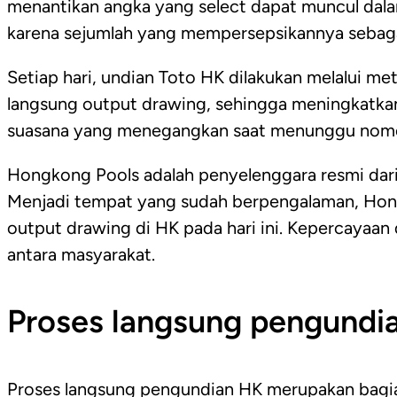
menantikan angka yang select dapat muncul dal
karena sejumlah yang mempersepsikannya sebagai
Setiap hari, undian Toto HK dilakukan melalui m
langsung output drawing, sehingga meningkatka
suasana yang menegangkan saat menunggu nomor
Hongkong Pools adalah penyelenggara resmi dari 
Menjadi tempat yang sudah berpengalaman, Hong
output drawing di HK pada hari ini. Kepercayaan
antara masyarakat.
Proses langsung pengundi
Proses langsung pengundian HK merupakan bagian