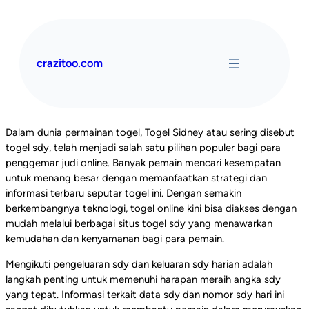
crazitoo.com
Dalam dunia permainan togel, Togel Sidney atau sering disebut
togel sdy, telah menjadi salah satu pilihan populer bagi para
penggemar judi online. Banyak pemain mencari kesempatan
untuk menang besar dengan memanfaatkan strategi dan
informasi terbaru seputar togel ini. Dengan semakin
berkembangnya teknologi, togel online kini bisa diakses dengan
mudah melalui berbagai situs togel sdy yang menawarkan
kemudahan dan kenyamanan bagi para pemain.
Mengikuti pengeluaran sdy dan keluaran sdy harian adalah
langkah penting untuk memenuhi harapan meraih angka sdy
yang tepat. Informasi terkait data sdy dan nomor sdy hari ini