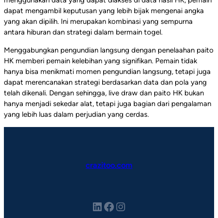
menggunakan data yang dapat diakses di data hasil HK, pemain
dapat mengambil keputusan yang lebih bijak mengenai angka
yang akan dipilih. Ini merupakan kombinasi yang sempurna
antara hiburan dan strategi dalam bermain togel.
Menggabungkan pengundian langsung dengan penelaahan paito
HK memberi pemain kelebihan yang signifikan. Pemain tidak
hanya bisa menikmati momen pengundian langsung, tetapi juga
dapat merencanakan strategi berdasarkan data dan pola yang
telah dikenali. Dengan sehingga, live draw dan paito HK bukan
hanya menjadi sekedar alat, tetapi juga bagian dari pengalaman
yang lebih luas dalam perjudian yang cerdas.
crazitoo.com
LinkedIn
Facebook
Instagram