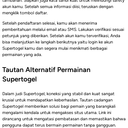
tambahan. Siapkan juga kata sandi kuat untuk melindungi safety
akun kamu. Setelah semua informasi diisi, teruskan dengan
mengklik tombol daftar.
Setelah pendaftaran selesai, kamu akan menerima
pemberitahuan melalui email atau SMS. Lakukan verifikasi sesuai
petunjuk yang diberikan. Setelah akun kamu terverifikasi, Anda
bisa melanjutkan ke langkah berikutnya yaitu login ke akun
Supertogel kamu dan segera mulai menikmati berbagai
permainan yang ada.
Tautan Alternatif Permainan
Supertogel
Dalam judi Supertogel, koneksi yang stabil dan kuat sangat
krusial untuk mendapatkan keberhasilan. Tautan cadangan
Supertogel memberikan solusi bagi pemain yang barangkali
mengalami kendala untuk mengakses situs utama. Link ini
dirancang untuk mengatasi pembatasan dan memastikan bahwa
pengguna dapat terus bermain permainan tanpa gangguan.