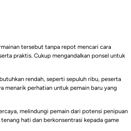
rmainan tersebut tanpa repot mencari cara
 serta praktis. Cukup mengandalkan ponsel untuk
dibutuhkan rendah, seperti sepuluh ribu, peserta
ya menarik perhatian untuk pemain baru yang
percaya, melindungi pemain dari potensi penipuan
ih tenang hati dan berkonsentrasi kepada game