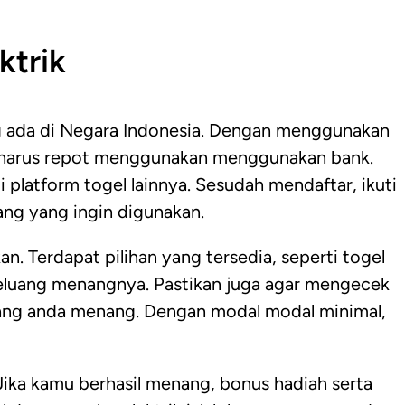
ktrik
yang ada di Negara Indonesia. Dengan menggunakan
a harus repot menggunakan menggunakan bank.
 platform togel lainnya. Sesudah mendaftar, ikuti
ng yang ingin digunakan.
 Terdapat pilihan yang tersedia, seperti togel
 peluang menangnya. Pastikan juga agar mengecek
luang anda menang. Dengan modal modal minimal,
ika kamu berhasil menang, bonus hadiah serta