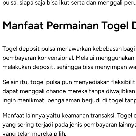
pulsa, siapa saja bisa ikut serta dan menggali per
Manfaat Permainan Togel D
Togel deposit pulsa menawarkan kebebasan bagi 
pembayaran konvensional. Melalui menggunakan cre
melakukan deposit, sehingga bisa menyimpan wa
Selain itu, togel pulsa pun menyediakan fleksibili
dapat menggali chance mereka tanpa diwajibkan 
ingin menikmati pengalaman berjudi di togel tan
Manfaat lainnya yaitu keamanan transaksi. Togel
yang sering terjadi pada jenis pembayaran lainn
yang telah mereka pilih.