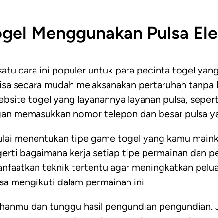
gel Menggunakan Pulsa Ele
 satu cara ini populer untuk para pecinta togel 
bisa secara mudah melaksanakan pertaruhan tanp
bsite togel yang layanannya layanan pulsa, seperti
an memasukkan nomor telepon dan besar pulsa ya
ai menentukan tipe game togel yang kamu mainkan.
gerti bagaimana kerja setiap tipe permainan dan
manfaatkan teknik tertentu agar meningkatkan pe
sa mengikuti dalam permainan ini.
hanmu dan tunggu hasil pengundian pengundian. J