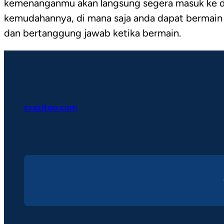
kemenanganmu akan langsung segera masuk ke dal
kemudahannya, di mana saja anda dapat bermai
dan bertanggung jawab ketika bermain.
crazitoo.com