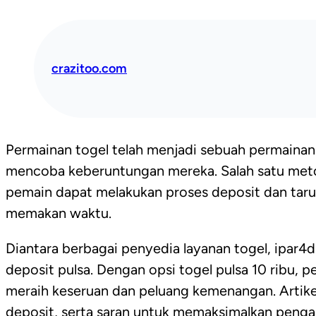
crazitoo.com
Permainan togel telah menjadi sebuah permainan 
mencoba keberuntungan mereka. Salah satu meto
pemain dapat melakukan proses deposit dan taruh
memakan waktu.
Diantara berbagai penyedia layanan togel, ipar4d
deposit pulsa. Dengan opsi togel pulsa 10 ribu
meraih keseruan dan peluang kemenangan. Artikel
deposit, serta saran untuk memaksimalkan peng