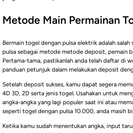
Metode Main Permainan To
Bermain togel dengan pulsa elektrik adalah salah
pulsa sebagai metode metode deposit, pemain 
Pertama-tama, pastikanlah anda telah daftar di we
panduan petunjuk dalam melakukan deposit deng
Setelah deposit sukses, kamu dapat segera memul
4D 3D, 2D serta jenis togel. Usahakan untuk men
angka-angka yang lagi populer saat ini atau me
seperti togel dengan pulsa 10.000, anda masih bi
Ketika kamu sudah menentukan angka, input taru