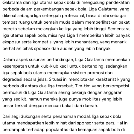
Galatama dan liga utama sepak bola di mengusung pendekatan
berbeda dalam perkembangan sepak bola. Liga Galatama, yang
dikenal sebagai liga setengah profesional, biasa dinilai sebagai
tempat ruang untuk pemain muda dalam memperlihatkan bakat
mereka sebelum melangkah ke liga yang lebih tinggi. Sementara,
liga utama sepak bola, misalnya Liga 1 memberikan lebih banyak
eksposur serta kompetisi yang lebih menantang, yang menarik
perhatian pihak sponsor dan audien yang lebih banyak.
Dalam aspek susunan pertandingan, Liga Galatama memberikan
kesempatan untuk klub-klub kecil untuk bertanding, sedangkan
liga sepak bola utama menerapkan sistem promosi dan
degradasi secara jelas. Situasi ini menciptakan karakteristik yang
berbeda di antara dua liga tersebut. Tim-tim yang berkompetisi
bermusuh di Liga Galatama sering bekerja dengan anggaran
yang sedikit, namun mereka juga punya mobilitas yang lebih
besar terkait dengan mencari bakat dari daerah.
Dari segi dukungan serta penanaman modal, liga sepak bola
utama mendapatkan lebih minat dari sponsor serta pers. Hal ini
berdampak terhadap popularitas dan kemajuan sepak bola di