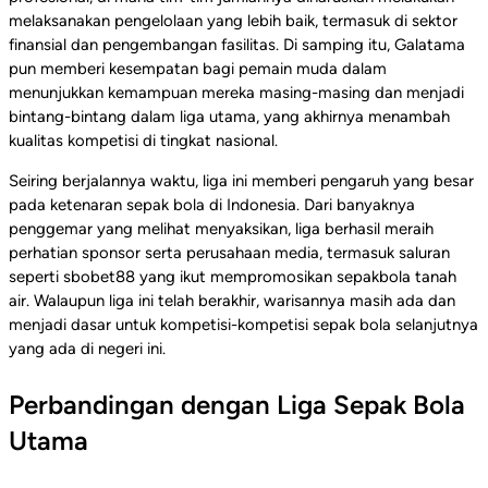
melaksanakan pengelolaan yang lebih baik, termasuk di sektor
finansial dan pengembangan fasilitas. Di samping itu, Galatama
pun memberi kesempatan bagi pemain muda dalam
menunjukkan kemampuan mereka masing-masing dan menjadi
bintang-bintang dalam liga utama, yang akhirnya menambah
kualitas kompetisi di tingkat nasional.
Seiring berjalannya waktu, liga ini memberi pengaruh yang besar
pada ketenaran sepak bola di Indonesia. Dari banyaknya
penggemar yang melihat menyaksikan, liga berhasil meraih
perhatian sponsor serta perusahaan media, termasuk saluran
seperti sbobet88 yang ikut mempromosikan sepakbola tanah
air. Walaupun liga ini telah berakhir, warisannya masih ada dan
menjadi dasar untuk kompetisi-kompetisi sepak bola selanjutnya
yang ada di negeri ini.
Perbandingan dengan Liga Sepak Bola
Utama