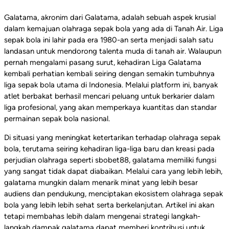
Galatama, akronim dari Galatama, adalah sebuah aspek krusial
dalam kemajuan olahraga sepak bola yang ada di Tanah Air. Liga
sepak bola ini lahir pada era 1980-an serta menjadi salah satu
landasan untuk mendorong talenta muda di tanah air. Walaupun
pernah mengalami pasang surut, kehadiran Liga Galatama
kembali perhatian kembali seiring dengan semakin tumbuhnya
liga sepak bola utama di Indonesia. Melalui platform ini, banyak
atlet berbakat berhasil mencari peluang untuk berkarier dalam
liga profesional, yang akan memperkaya kuantitas dan standar
permainan sepak bola nasional.
Di situasi yang meningkat ketertarikan terhadap olahraga sepak
bola, terutama seiring kehadiran liga-liga baru dan kreasi pada
perjudian olahraga seperti sbobet88, galatama memiliki fungsi
yang sangat tidak dapat diabaikan. Melalui cara yang lebih lebih,
galatama mungkin dalam menarik minat yang lebih besar
audiens dan pendukung, menciptakan ekosistem olahraga sepak
bola yang lebih lebih sehat serta berkelanjutan. Artikel ini akan
tetapi membahas lebih dalam mengenai strategi langkah-
langkah dampak galatama dapat memberi kontribusi untuk