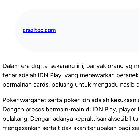
crazitoo.com
Dalam era digital sekarang ini, banyak orang yg m
tenar adalah IDN Play, yang menawarkan beraneka
permainan cards, peluang untuk mengadu nasib d
Poker warganet serta poker idn adalah kesukaan
Dengan proses bermain-main di IDN Play, player 
belakang. Dengan adanya kepraktisan aksesibilit
mengesankan serta tidak akan terlupakan bagi s