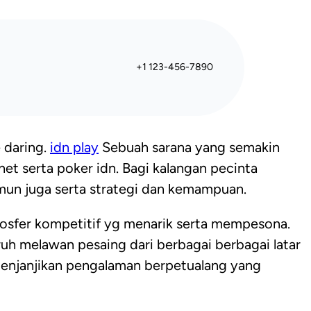
+1 123-456-7890
e daring.
idn play
Sebuah sarana yang semakin
t serta poker idn. Bagi kalangan pecinta
mun juga serta strategi dan kemampuan.
mosfer kompetitif yg menarik serta mempesona.
uh melawan pesaing dari berbagai berbagai latar
 menjanjikan pengalaman berpetualang yang