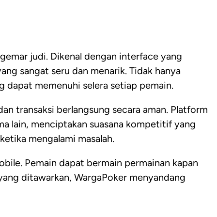
gemar judi. Dikenal dengan interface yang
ng sangat seru dan menarik. Tidak hanya
ng dapat memenuhi selera setiap pemain.
an transaksi berlangsung secara aman. Platform
ma lain, menciptakan suasana kompetitif yang
 ketika mengalami masalah.
mobile. Pemain dapat bermain permainan kapan
an yang ditawarkan, WargaPoker menyandang