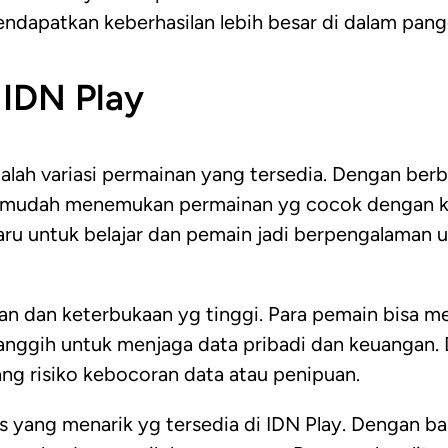
mendapatkan keberhasilan lebih besar di dalam pan
IDN Play
lah variasi permainan yang tersedia. Dengan berb
 mudah menemukan permainan yg cocok dengan ket
aru untuk belajar dan pemain jadi berpengalaman
nan dan keterbukaan yg tinggi. Para pemain bisa m
anggih untuk menjaga data pribadi dan keuangan. D
ng risiko kebocoran data atau penipuan.
us yang menarik yg tersedia di IDN Play. Dengan b