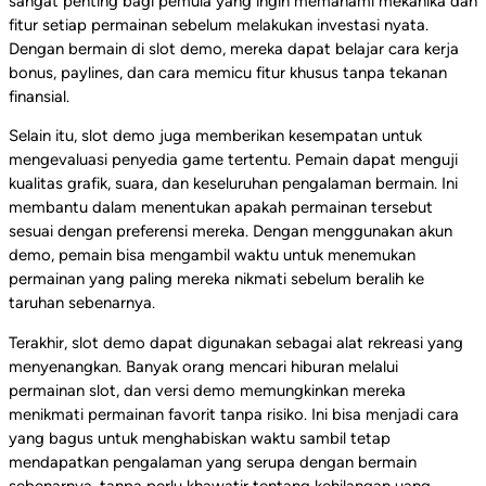
sangat penting bagi pemula yang ingin memahami mekanika dan
fitur setiap permainan sebelum melakukan investasi nyata.
Dengan bermain di slot demo, mereka dapat belajar cara kerja
bonus, paylines, dan cara memicu fitur khusus tanpa tekanan
finansial.
Selain itu, slot demo juga memberikan kesempatan untuk
mengevaluasi penyedia game tertentu. Pemain dapat menguji
kualitas grafik, suara, dan keseluruhan pengalaman bermain. Ini
membantu dalam menentukan apakah permainan tersebut
sesuai dengan preferensi mereka. Dengan menggunakan akun
demo, pemain bisa mengambil waktu untuk menemukan
permainan yang paling mereka nikmati sebelum beralih ke
taruhan sebenarnya.
Terakhir, slot demo dapat digunakan sebagai alat rekreasi yang
menyenangkan. Banyak orang mencari hiburan melalui
permainan slot, dan versi demo memungkinkan mereka
menikmati permainan favorit tanpa risiko. Ini bisa menjadi cara
yang bagus untuk menghabiskan waktu sambil tetap
mendapatkan pengalaman yang serupa dengan bermain