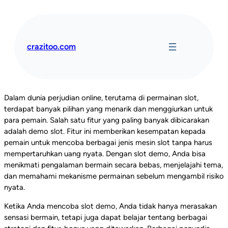
crazitoo.com
Dalam dunia perjudian online, terutama di permainan slot,
terdapat banyak pilihan yang menarik dan menggiurkan untuk
para pemain. Salah satu fitur yang paling banyak dibicarakan
adalah demo slot. Fitur ini memberikan kesempatan kepada
pemain untuk mencoba berbagai jenis mesin slot tanpa harus
mempertaruhkan uang nyata. Dengan slot demo, Anda bisa
menikmati pengalaman bermain secara bebas, menjelajahi tema,
dan memahami mekanisme permainan sebelum mengambil risiko
nyata.
Ketika Anda mencoba slot demo, Anda tidak hanya merasakan
sensasi bermain, tetapi juga dapat belajar tentang berbagai