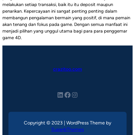
melakukan setiap transaksi, baik itu itu deposit maupun
penarikan. Kepercayaan ini sangat penting penting dalam
membangun pengalaman bermain yang positif, di mana pemain
akan tenang dan fokus pada game. Dengan semua manfaat ini
menjadi pilihan yang unggul utama bagi para para penggemar
game 4D.
crazitoo.com
LinkedIn
Facebook
Instagram
Copyright © 2023 | WordPress Theme by
SuperbThemes