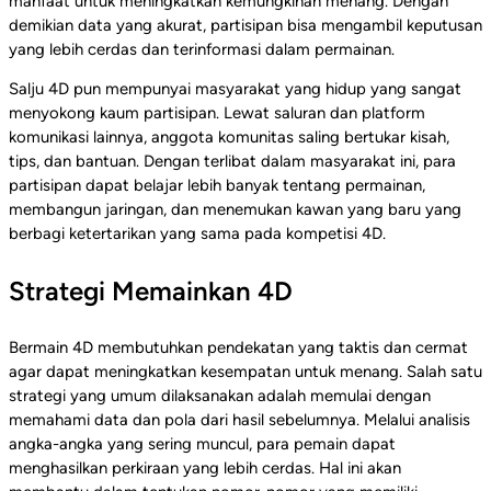
manfaat untuk meningkatkan kemungkinan menang. Dengan
demikian data yang akurat, partisipan bisa mengambil keputusan
yang lebih cerdas dan terinformasi dalam permainan.
Salju 4D pun mempunyai masyarakat yang hidup yang sangat
menyokong kaum partisipan. Lewat saluran dan platform
komunikasi lainnya, anggota komunitas saling bertukar kisah,
tips, dan bantuan. Dengan terlibat dalam masyarakat ini, para
partisipan dapat belajar lebih banyak tentang permainan,
membangun jaringan, dan menemukan kawan yang baru yang
berbagi ketertarikan yang sama pada kompetisi 4D.
Strategi Memainkan 4D
Bermain 4D membutuhkan pendekatan yang taktis dan cermat
agar dapat meningkatkan kesempatan untuk menang. Salah satu
strategi yang umum dilaksanakan adalah memulai dengan
memahami data dan pola dari hasil sebelumnya. Melalui analisis
angka-angka yang sering muncul, para pemain dapat
menghasilkan perkiraan yang lebih cerdas. Hal ini akan