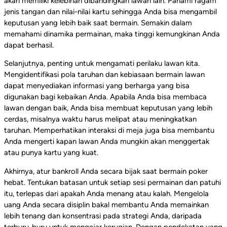
akan memiliki kelebihan dibandingkan lawan lain. Pahami ragam
jenis tangan dan nilai-nilai kartu sehingga Anda bisa mengambil
keputusan yang lebih baik saat bermain. Semakin dalam
memahami dinamika permainan, maka tinggi kemungkinan Anda
dapat berhasil.
Selanjutnya, penting untuk mengamati perilaku lawan kita.
Mengidentifikasi pola taruhan dan kebiasaan bermain lawan
dapat menyediakan informasi yang berharga yang bisa
digunakan bagi kebaikan Anda. Apabila Anda bisa membaca
lawan dengan baik, Anda bisa membuat keputusan yang lebih
cerdas, misalnya waktu harus melipat atau meningkatkan
taruhan. Memperhatikan interaksi di meja juga bisa membantu
Anda mengerti kapan lawan Anda mungkin akan menggertak
atau punya kartu yang kuat.
Akhirnya, atur bankroll Anda secara bijak saat bermain poker
hebat. Tentukan batasan untuk setiap sesi permainan dan patuhi
itu, terlepas dari apakah Anda menang atau kalah. Mengelola
uang Anda secara disiplin bakal membantu Anda memainkan
lebih tenang dan konsentrasi pada strategi Anda, daripada