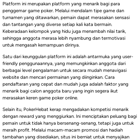
Platform ini merupakan platform yang menarik bagi para
penggemar game poker. Melalui mendalam tipe game dan
turnamen yang ditawarkan, pemain dapat merasakan sensasi
dan tantangan yang diverse setiap kali kata bermain.
Keberadaan kelompok yang hidu juga menambah nilai tarik,
sehingga anggota merasa lebih nyambung dan termotivasi
untuk mengasah kemampuan dirinya.
Satu dari keunggulan platform ini adalah antarmuka yang user-
friendly penggunaannya, yang memungkinkan anggota dari
berbagai level pengalaman untuk secara mudah menavigasi
website dan mencari permainan yang diinginkan. Cara
pendaftaran yang cepat dan mudah juga adalah faktor yang
menarik bagi calon anggota baru yang ingin segera ikut
merasakan keren game poker online.
Selain itu, PokerHebat kerap mengadakan kompetisi menarik
dengan reward yang menggiurkan. Ini menciptakan peluang bagi
pemain untuk tidak hanya bersenang-senang, tetapi juga untuk
meraih profit. Melalui macam-macam promosi dan hadiah
tambahan yang disediakan, situs ini berniat untuk menyajikan