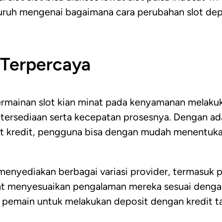
ruh mengenai bagaimana cara perubahan slot depos
 Terpercaya
rmainan slot kian minat pada kenyamanan melakuka
ketersediaan serta kecepatan prosesnya. Dengan ad
t kredit, pengguna bisa dengan mudah menentuka
yediakan berbagai variasi provider, termasuk perma
at menyesuaikan pengalaman mereka sesuai dengan 
a pemain untuk melakukan deposit dengan kredit ta