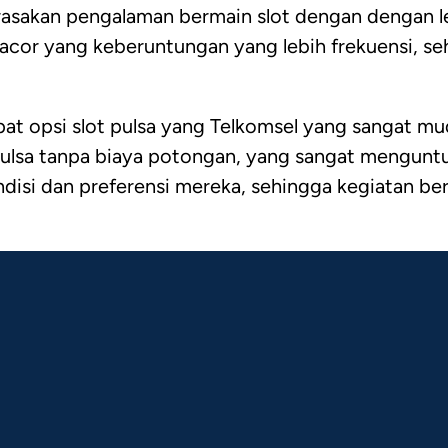
akan pengalaman bermain slot dengan dengan lebih
acor yang keberuntungan yang lebih frekuensi, s
at opsi slot pulsa yang Telkomsel yang sangat mud
pulsa tanpa biaya potongan, yang sangat menguntu
isi dan preferensi mereka, sehingga kegiatan ber