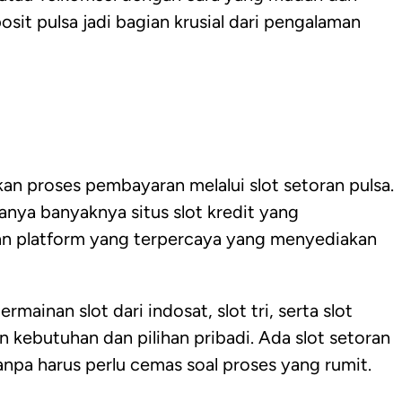
it pulsa jadi bagian krusial dari pengalaman
n proses pembayaran melalui slot setoran pulsa.
anya banyaknya situs slot kredit yang
n platform yang terpercaya yang menyediakan
inan slot dari indosat, slot tri, serta slot
kebutuhan dan pilihan pribadi. Ada slot setoran
npa harus perlu cemas soal proses yang rumit.