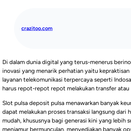
crazitoo.com
Di dalam dunia digital yang terus-menerus berino
inovasi yang menarik perhatian yaitu kepraktisa
layanan telekomunikasi terpercaya seperti Indosa
harus repot-repot repot melakukan transfer at
Slot pulsa deposit pulsa menawarkan banyak keun
dapat melakukan proses transaksi langsung dari 
mudah, khususnya bagi generasi kini yang lebih s
menjamur bermunculan, menyediakan banyak opsi s