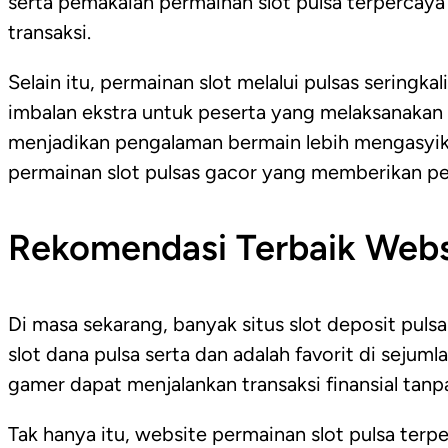
serta pemakaian permainan slot pulsa terperca
transaksi.
Selain itu, permainan slot melalui pulsas sering
imbalan ekstra untuk peserta yang melaksanakan
menjadikan pengalaman bermain lebih mengasyik
permainan slot pulsas gacor yang memberikan pe
Rekomendasi Terbaik Websi
Di masa sekarang, banyak situs slot deposit pu
slot dana pulsa serta dan adalah favorit di sejum
gamer dapat menjalankan transaksi finansial tanp
Tak hanya itu, website permainan slot pulsa t