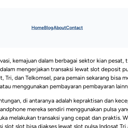
Home
Blog
About
Contact
vasi, kemajuan dalam berbagai sektor kian pesat, t
n dalam mengerjakan transaksi lewat slot deposit
t, Tri, dan Telkomsel, para pemain sekarang bisa 
au atau menggunakan pembayaran pembayaran lain
tungan, di antaranya adalah kepraktisan dan kece
handphone mereka sendiri menggunakan pulsa yang y
uka melakukan transaksi yang cepat dan praktis. W
lot slot bisa diakses lewat slot pulsa Indosat T