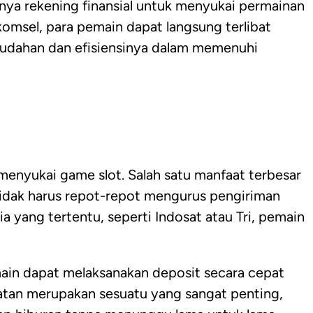
unya rekening finansial untuk menyukai permainan
lkomsel, para pemain dapat langsung terlibat
emudahan dan efisiensinya dalam memenuhi
enyukai game slot. Salah satu manfaat terbesar
tidak harus repot-repot mengurus pengiriman
yang tertentu, seperti Indosat atau Tri, pemain
emain dapat melaksanakan deposit secara cepat
epatan merupakan sesuatu yang sangat penting,