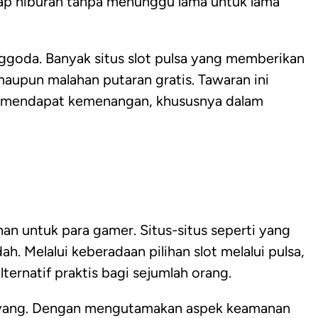
dap hiburan tanpa menunggu lama untuk lama
nggoda. Banyak situs slot pulsa yang memberikan
aupun malahan putaran gratis. Tawaran ini
uk mendapat kemenangan, khususnya dalam
n untuk para gamer. Situs-situs seperti yang
h. Melalui keberadaan pilihan slot melalui pulsa,
ernatif praktis bagi sejumlah orang.
an yang. Dengan mengutamakan aspek keamanan