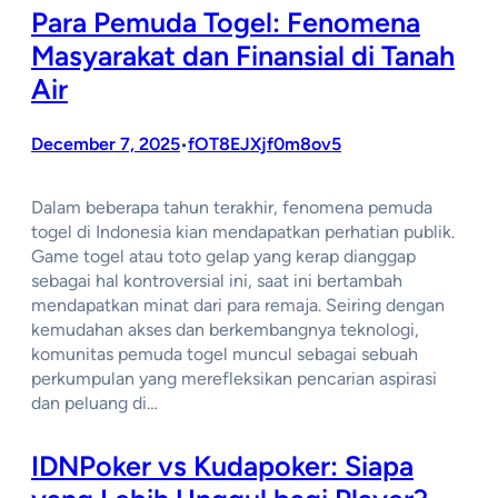
Para Pemuda Togel: Fenomena
Masyarakat dan Finansial di Tanah
Air
December 7, 2025
fOT8EJXjf0m8ov5
•
Dalam beberapa tahun terakhir, fenomena pemuda
togel di Indonesia kian mendapatkan perhatian publik.
Game togel atau toto gelap yang kerap dianggap
sebagai hal kontroversial ini, saat ini bertambah
mendapatkan minat dari para remaja. Seiring dengan
kemudahan akses dan berkembangnya teknologi,
komunitas pemuda togel muncul sebagai sebuah
perkumpulan yang merefleksikan pencarian aspirasi
dan peluang di…
IDNPoker vs Kudapoker: Siapa