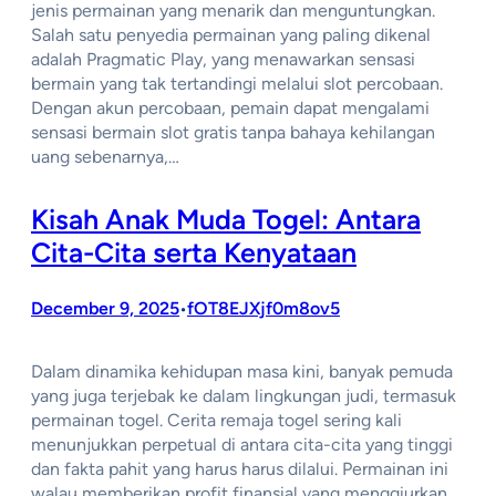
jenis permainan yang menarik dan menguntungkan.
Salah satu penyedia permainan yang paling dikenal
adalah Pragmatic Play, yang menawarkan sensasi
bermain yang tak tertandingi melalui slot percobaan.
Dengan akun percobaan, pemain dapat mengalami
sensasi bermain slot gratis tanpa bahaya kehilangan
uang sebenarnya,…
Kisah Anak Muda Togel: Antara
Cita-Cita serta Kenyataan
December 9, 2025
fOT8EJXjf0m8ov5
•
Dalam dinamika kehidupan masa kini, banyak pemuda
yang juga terjebak ke dalam lingkungan judi, termasuk
permainan togel. Cerita remaja togel sering kali
menunjukkan perpetual di antara cita-cita yang tinggi
dan fakta pahit yang harus harus dilalui. Permainan ini
walau memberikan profit finansial yang menggiurkan,