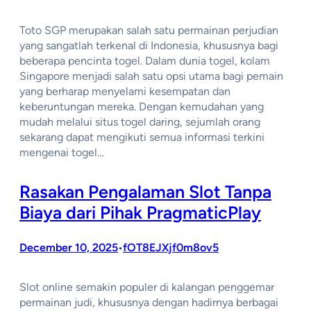
Toto SGP merupakan salah satu permainan perjudian
yang sangatlah terkenal di Indonesia, khususnya bagi
beberapa pencinta togel. Dalam dunia togel, kolam
Singapore menjadi salah satu opsi utama bagi pemain
yang berharap menyelami kesempatan dan
keberuntungan mereka. Dengan kemudahan yang
mudah melalui situs togel daring, sejumlah orang
sekarang dapat mengikuti semua informasi terkini
mengenai togel…
Rasakan Pengalaman Slot Tanpa
Biaya dari Pihak PragmaticPlay
December 10, 2025
fOT8EJXjf0m8ov5
•
Slot online semakin populer di kalangan penggemar
permainan judi, khususnya dengan hadirnya berbagai