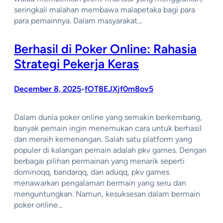
seringkali malahan membawa malapetaka bagi para
para pemainnya. Dalam masyarakat…
Berhasil di Poker Online: Rahasia
Strategi Pekerja Keras
December 8, 2025
fOT8EJXjf0m8ov5
•
Dalam dunia poker online yang semakin berkembang,
banyak pemain ingin menemukan cara untuk berhasil
dan meraih kemenangan. Salah satu platform yang
populer di kalangan pemain adalah pkv games. Dengan
berbagai pilihan permainan yang menarik seperti
dominoqq, bandarqq, dan aduqq, pkv games
menawarkan pengalaman bermain yang seru dan
menguntungkan. Namun, kesuksesan dalam bermain
poker online…